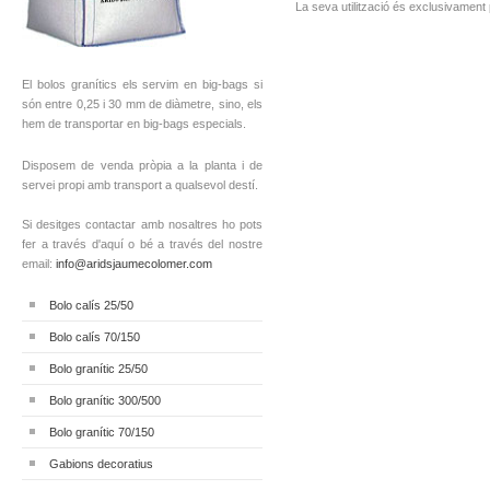
La seva utilització és exclusivament 
El bolos granítics els servim en big-bags si
són entre 0,25 i 30 mm de diàmetre, sino, els
hem de transportar en big-bags especials.
Disposem de venda pròpia a la planta i de
servei propi amb transport a qualsevol destí.
Si desitges contactar amb nosaltres ho pots
fer a través d'aquí o bé a través del nostre
email:
info@aridsjaumecolomer.com
Bolo calís 25/50
Bolo calís 70/150
Bolo granític 25/50
Bolo granític 300/500
Bolo granític 70/150
Gabions decoratius